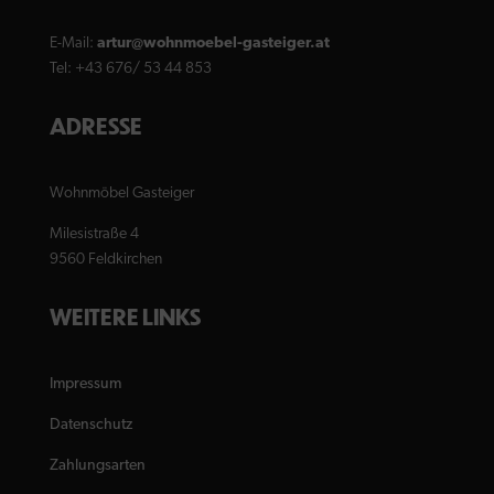
werden
E-Mail:
artur@wohnmoebel-gasteiger.at
Tel: +43 676/ 53 44 853
ADRESSE
Wohnmöbel Gasteiger
Milesistraße 4
9560 Feldkirchen
WEITERE LINKS
Impressum
Datenschutz
Zahlungsarten