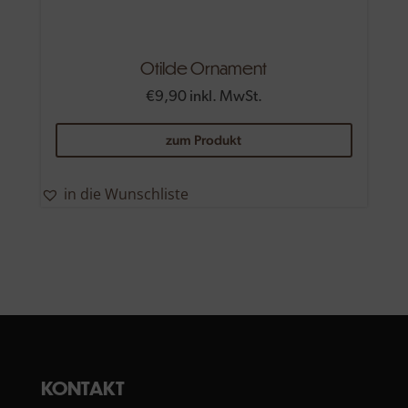
Otilde Ornament
€
9,90
inkl. MwSt.
Dieses
zum Produkt
Produkt
weist
mehrere
in die Wunschliste
Variante
auf.
Die
Optione
können
auf
der
Produkts
KONTAKT
gewählt