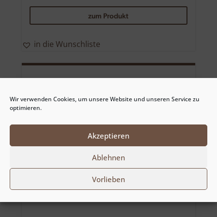
Dieses
zum Produkt
Produkt
weist
mehrere
in die Wunschliste
Variante
auf.
Die
Optione
Wir verwenden Cookies, um unsere Website und unseren Service zu
können
optimieren.
auf
der
Akzeptieren
Produkts
gewählt
Ablehnen
werden
Vorlieben