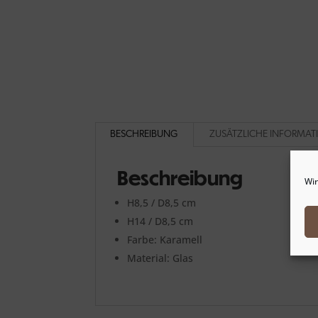
BESCHREIBUNG
ZUSÄTZLICHE INFORMA
Beschreibung
Wir
H8,5 / D8,5 cm
H14 / D8,5 cm
Farbe: Karamell
Material: Glas