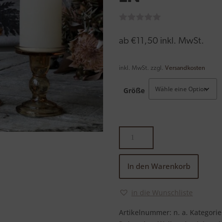
ab
€
11,50
inkl. MwSt.
inkl. MwSt.
zzgl.
Versandkosten
Größe
Kerzenständer
für
Stumpenkerzen
Menge
In den Warenkorb
in die Wunschliste
Artikelnummer:
n. a.
Kategorie