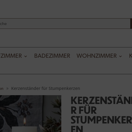
Se
ch
FZIMMER
BADEZIMMER
WOHNZIMMER
Kerzenständer für Stumpenkerzen
on
KERZENSTÄN
R FÜR
STUMPENKE
EN