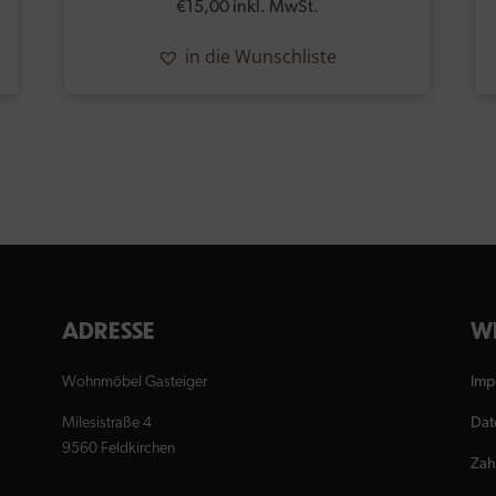
€
15,00
inkl. MwSt.
in die Wunschliste
ADRESSE
WE
Wohnmöbel Gasteiger
Imp
Milesistraße 4
Dat
9560 Feldkirchen
Zah