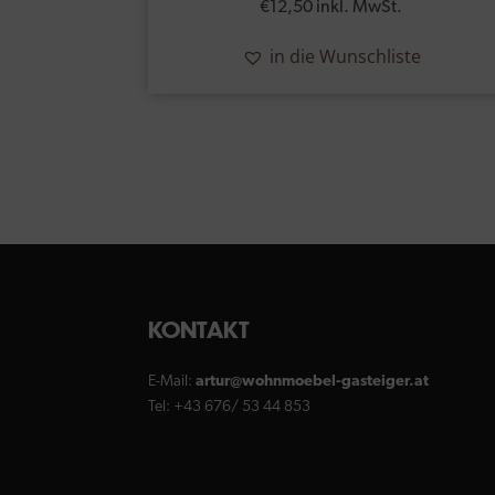
€
12,50
inkl. MwSt.
in die Wunschliste
KONTAKT
E-Mail:
artur@wohnmoebel-gasteiger.at
Tel: +43 676/ 53 44 853