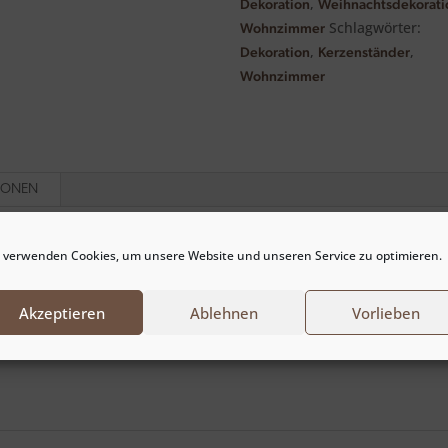
,
Dekoration
Weihnachtsdekorati
Schlagwörter:
Wohnzimmer
,
,
Dekoration
Kerzenständer
Wohnzimmer
TIONEN
 verwenden Cookies, um unsere Website und unseren Service zu optimieren.
Akzeptieren
Ablehnen
Vorlieben