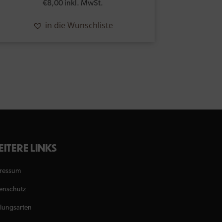
€
8,00
inkl. MwSt.
in die Wunschliste
ITERE LINKS
ressum
enschutz
lungsarten