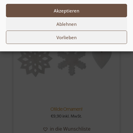
Akzeptieren
Ablehnen
Vorlieben
Otilde Ornament
€
9,90
inkl. MwSt.
in die Wunschliste