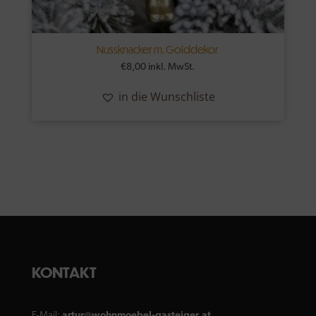
Nussknacker m. Golddekor
€
8,00
inkl. MwSt.
in die Wunschliste
KONTAKT
E-Mail:
artur@wohnmoebel-gasteiger.at