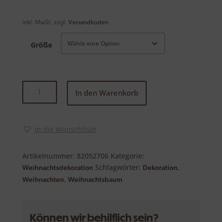
inkl. MwSt.
zzgl.
Versandkosten
Größe
Rony
In den Warenkorb
Deko-
Baum
Menge
in die Wunschliste
Artikelnummer:
82052706
Kategorie:
Schlagwörter:
,
Weihnachtsdekoration
Dekoration
,
Weihnachten
Weihnachtsbaum
Können wir behilflich sein?