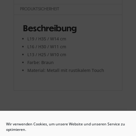
PRODUKTSICHERHEIT
Beschreibung
L19 / H35 / W14 cm
L16 / H30 / W11 cm
L13 / H25 / W10 cm
Farbe: Braun
Material: Metall mit rustikalem Touch
Ähnliche Produkte
Wir verwenden Cookies, um unsere Website und unseren Service zu
optimieren.